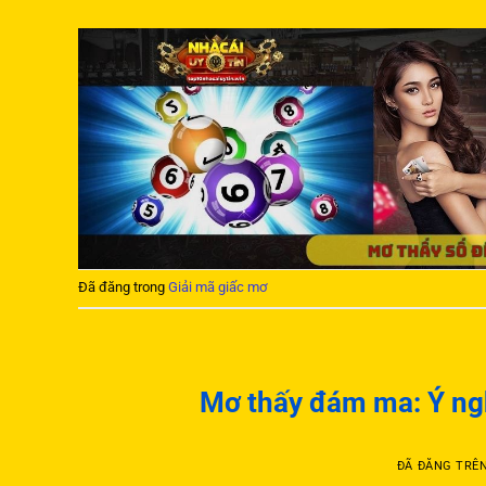
Đã đăng trong
Giải mã giấc mơ
Mơ thấy đám ma: Ý ngh
ĐÃ ĐĂNG TRÊ