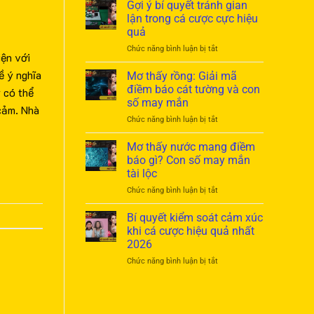
chơi
Gợi ý bí quyết tránh gian
bài
lận trong cá cược cực hiệu
binh
quả
lủng:
ở
Chức năng bình luận bị tắt
Hướng
ện với
Gợi
dẫn
ề ý nghĩa
ý
chi
Mơ thấy rồng: Giải mã
bí
tiết
điềm báo cát tường và con
 có thể
quyết
tránh
số may mắn
 cảm. Nhà
tránh
thua
ở
Chức năng bình luận bị tắt
gian
trắng
Mơ
lận
thấy
trong
Mơ thấy nước mang điềm
rồng:
cá
báo gì? Con số may mắn
Giải
cược
tài lộc
mã
cực
ở
Chức năng bình luận bị tắt
điềm
hiệu
Mơ
báo
quả
thấy
cát
Bí quyết kiểm soát cảm xúc
nước
tường
khi cá cược hiệu quả nhất
mang
và
2026
điềm
con
ở
Chức năng bình luận bị tắt
báo
số
Bí
gì?
may
quyết
Con
mắn
kiểm
số
soát
may