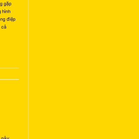
ng gặp
 hình
ng điệp
 cả
a nảy