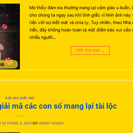
Mơ thấy đám ma thường mang lại cảm giác u buồn, 
cho chúng ta ngay sau khi tỉnh giấc vì hình ảnh này
liền với sự mất mát và chia ly. Tuy nhiên, theo Nhà 
tiền, đây không hoàn toàn là một điềm báo xui xẻo
nhiều người…
TIẾP TỤC ĐỌC
→
GIẢI MÃ GIẤC MƠ
iải mã các con số mang lại tài lộc
N
18 THÁNG 5, 2026
BỞI
KENDY KHANG