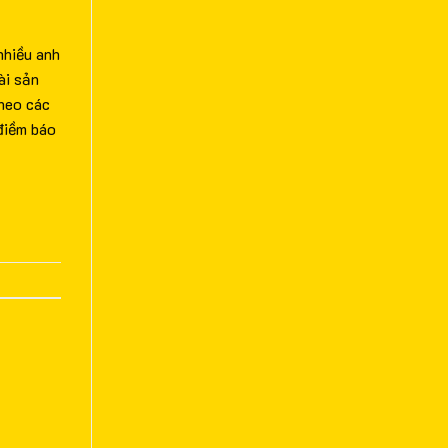
nhiều anh
ài sản
theo các
 điềm báo