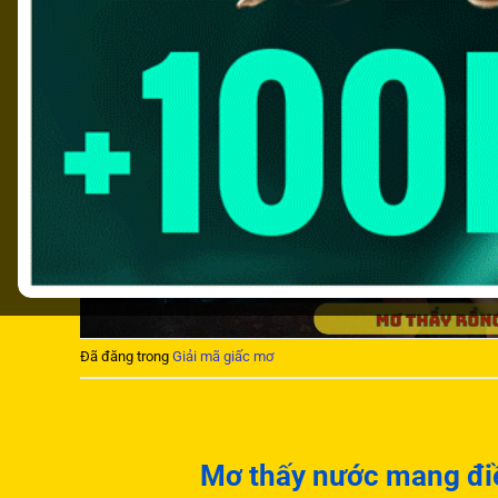
ĐÃ ĐĂNG TR
Đã đăng trong
Giải mã giấc mơ
Mơ thấy nước mang điề