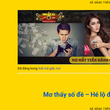
ĐÃ ĐĂNG TRÊ
Đã đăng trong
Giải mã giấc mơ
Mơ thấy số đề – Hé lộ
ĐÃ ĐĂNG TRÊ