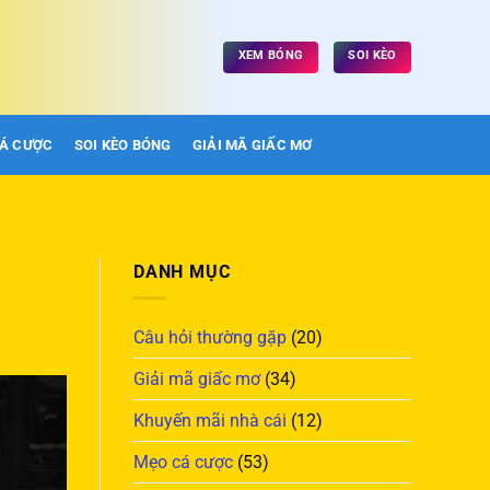
XEM BÓNG
SOI KÈO
Á CƯỢC
SOI KÈO BÓNG
GIẢI MÃ GIẤC MƠ
DANH MỤC
Câu hỏi thường gặp
(20)
Giải mã giấc mơ
(34)
Khuyến mãi nhà cái
(12)
Mẹo cá cược
(53)