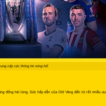
ung cấp các thông tin nóng hổi
ộng đồng hài lòng. Sức hấp dẫn của Giờ Vàng đến từ rất nhiều ưu