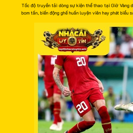
Tốc độ truyền tải dòng sự kiện thể thao tại Giờ Vàng 
bom tấn, biến động ghế huấn luyện viên hay phát biểu sa