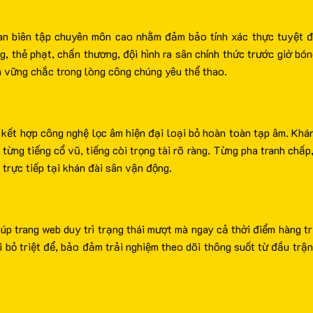
ban biên tập chuyên môn cao nhằm đảm bảo tính xác thực tuyệt đ
, thẻ phạt, chấn thương, đội hình ra sân chính thức trước giờ bón
in vững chắc trong lòng công chúng yêu thể thao.
D kết hợp công nghệ lọc âm hiện đại loại bỏ hoàn toàn tạp âm. Khá
từng tiếng cổ vũ, tiếng còi trọng tài rõ ràng. Từng pha tranh chấp
 trực tiếp tại khán đài sân vận động.
p trang web duy trì trạng thái mượt mà ngay cả thời điểm hàng tr
ại bỏ triệt để, bảo đảm trải nghiệm theo dõi thông suốt từ đầu trậ