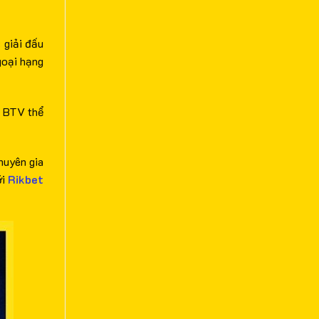
 giải đấu
goại hạng
ũ BTV thể
huyên gia
ới
Rikbet