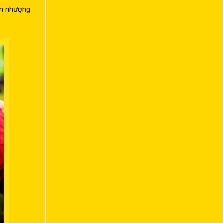
ển nhượng