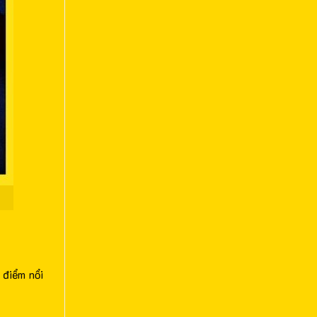
 điểm nổi