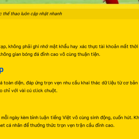
ức thể thao luôn cập nhật nhanh
tạp, không phải ghi nhớ mật khẩu hay xác thực tài khoản mất thời 
không gian bóng đá đỉnh cao vô cùng thuận tiện.
p
á toàn diện, đáp ứng trọn vẹn nhu cầu khai thác dữ liệu từ cơ bản
 chỉ với vài cú click chuột.
 mỗi ngày kèm bình luận tiếng Việt vô cùng sinh động, cuốn hút. Kh
et cá nhân để thưởng thức trọn vẹn trận cầu đỉnh cao.