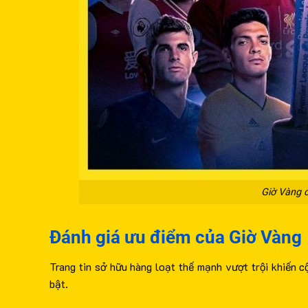
Giờ Vàng c
Đánh giá ưu điểm của Giờ Vàng
Trang tin sở hữu hàng loạt thế mạnh vượt trội khiến c
bật.