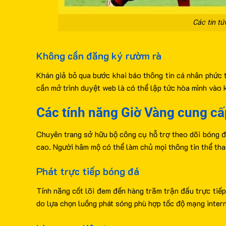
Các tin t
Không cần đăng ký rườm rà
Khán giả bỏ qua bước khai báo thông tin cá nhân phức 
cần mở trình duyệt web là có thể lập tức hòa mình vào 
Các tính năng Giờ Vàng cung cấ
Chuyên trang sở hữu bộ công cụ hỗ trợ theo dõi bóng đ
cao. Người hâm mộ có thể làm chủ mọi thông tin thể thao
Phát trực tiếp bóng đá
Tính năng cốt lõi đem đến hàng trăm trận đấu trực tiếp
do lựa chọn luồng phát sóng phù hợp tốc độ mạng intern