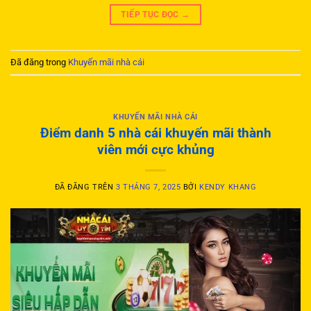
TIẾP TỤC ĐỌC
→
Đã đăng trong
Khuyến mãi nhà cái
KHUYẾN MÃI NHÀ CÁI
Điểm danh 5 nhà cái khuyến mãi thành
viên mới cực khủng
ĐÃ ĐĂNG TRÊN
3 THÁNG 7, 2025
BỞI
KENDY KHANG