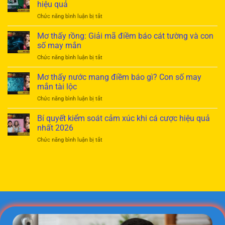
bài
hiệu quả
binh
ở
Chức năng bình luận bị tắt
lủng:
Gợi
Hướng
ý
Mơ thấy rồng: Giải mã điềm báo cát tường và con
dẫn
bí
chi
số may mắn
quyết
tiết
ở
Chức năng bình luận bị tắt
tránh
tránh
Mơ
gian
thua
thấy
Mơ thấy nước mang điềm báo gì? Con số may
lận
trắng
rồng:
trong
mắn tài lộc
Giải
cá
ở
Chức năng bình luận bị tắt
mã
cược
Mơ
điềm
cực
thấy
Bí quyết kiểm soát cảm xúc khi cá cược hiệu quả
báo
hiệu
nước
cát
nhất 2026
quả
mang
tường
ở
Chức năng bình luận bị tắt
điềm
và
Bí
báo
con
quyết
gì?
số
kiểm
Con
may
soát
số
mắn
cảm
may
xúc
mắn
khi
tài
cá
lộc
cược
hiệu