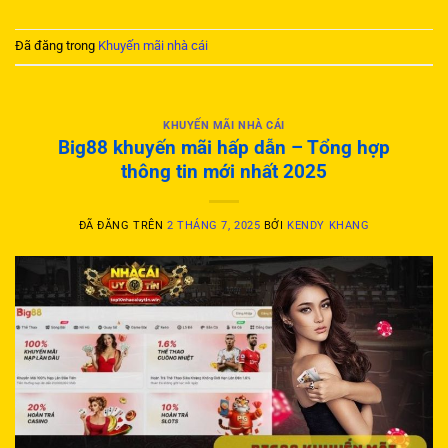
Đã đăng trong
Khuyến mãi nhà cái
KHUYẾN MÃI NHÀ CÁI
Big88 khuyến mãi hấp dẫn – Tổng hợp
thông tin mới nhất 2025
ĐÃ ĐĂNG TRÊN
2 THÁNG 7, 2025
BỞI
KENDY KHANG