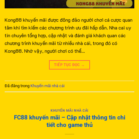
Kong88 khuyến mãi được đông đảo người chơi cá cược quan
tâm khi tìm kiếm các chương trình ưu đãi hấp dẫn. Nha cai uy
tin chuyên tổng hợp, cập nhật và đánh giá khách quan các
chương trình khuyến mãi từ nhiều nhà cái, trong đó có
Kong88. Nhờ vậy, người chơi có thể…
TIẾP TỤC ĐỌC
→
Đã đăng trong
Khuyến mãi nhà cái
KHUYẾN MÃI NHÀ CÁI
FC88 khuyến mãi – Cập nhật thông tin chi
tiết cho game thủ