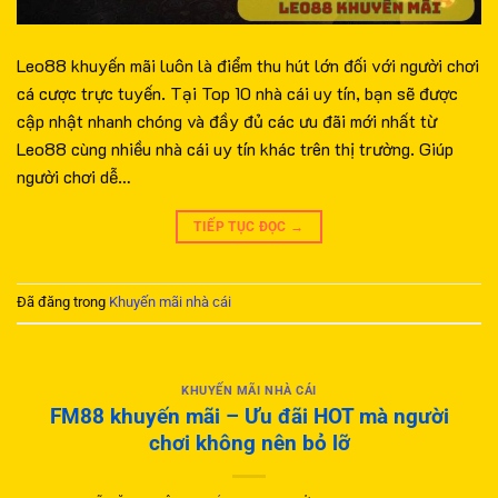
Leo88 khuyến mãi luôn là điểm thu hút lớn đối với người chơi
cá cược trực tuyến. Tại Top 10 nhà cái uy tín, bạn sẽ được
cập nhật nhanh chóng và đầy đủ các ưu đãi mới nhất từ
Leo88 cùng nhiều nhà cái uy tín khác trên thị trường. Giúp
người chơi dễ…
TIẾP TỤC ĐỌC
→
Đã đăng trong
Khuyến mãi nhà cái
KHUYẾN MÃI NHÀ CÁI
FM88 khuyến mãi – Ưu đãi HOT mà người
chơi không nên bỏ lỡ