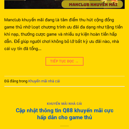
Manclub khuyến mãi đang là tâm điểm thu hút cộng đồng
game thủ nhờ loạt chương trình ưu đãi đa dạng như tặng tiền
khi nạp, thưởng cược game và nhiều sự kiện hoàn tiền hấp
dẫn. Để giúp người chơi không bỏ lỡ bất kỳ ưu đãi nào, nhà
cái uy tín đã tổng…
TIẾP TỤC ĐỌC
→
Đã đăng trong
Khuyến mãi nhà cái
KHUYẾN MÃI NHÀ CÁI
Cập nhật thông tin Q88 khuyến mãi cực
hấp dẫn cho game thủ