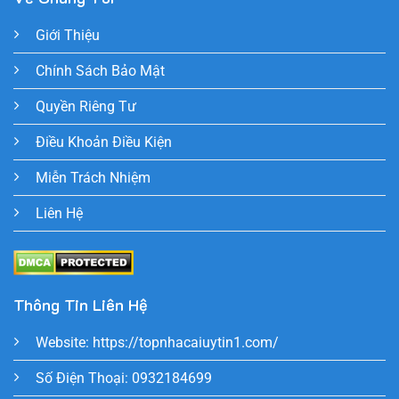
Giới Thiệu
Chính Sách Bảo Mật
Quyền Riêng Tư
Điều Khoản Điều Kiện
Miễn Trách Nhiệm
Liên Hệ
Thông Tin Liên Hệ
Website:
https://topnhacaiuytin1.com/
Số Điện Thoại: 0932184699