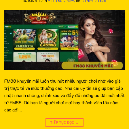
ĐÃ ĐĂNG TRÊN
2 THÁNG 7, 2025
BỞI
KENDY KHANG
FM88 khuyến mãi luôn thu hút nhiều người chơi nhờ vào giá
trị thực tế và mức thưởng cao. Nhà cái uy tín sẽ giúp bạn cập
nhật nhanh chóng, chính xác và đầy đủ những ưu đãi mới nhất
từ FM88. Dù bạn là người chơi mới hay thành viên lâu năm,
các gói…
TIẾP TỤC ĐỌC
→