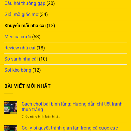
Câu hỏi thường gặp
(20)
Giải mã giấc mơ
(34)
Khuyến mãi nhà cái
(12)
Mẹo cá cược
(53)
Review nhà cái
(18)
So sánh nhà cái
(10)
Soi kèo bóng
(12)
BÀI VIẾT MỚI NHẤT
Cách chơi bài binh lủng: Hướng dẫn chi tiết tránh
thua trắng
ở
Chức năng bình luận bị tắt
Cách
chơi
Gợi ý bí quyết tránh gian lận trong cá cược cực