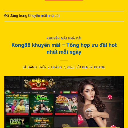
Đã đăng trong
Khuyến mãi nhà cái
KHUYẾN MÃI NHÀ CÁI
Kong88 khuyến mãi – Tổng hợp ưu đãi hot
nhất mỗi ngày
ĐÃ ĐĂNG TRÊN
2 THÁNG 7, 2025
BỞI
KENDY KHANG