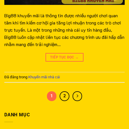
Big88 khuyến mãi là thông tin được nhiều người chơi quan
tâm khi tìm kiếm cơ hội gia tăng lợi nhuận trong các trò chơi
trực tuyến. Là một trong những nhà cái uy tín hàng đầu,
Big88 luôn cập nhật liên tục các chương trình ưu đãi hấp dẫn
nhằm mang đến trải nghiệm…
TIẾP TỤC ĐỌC
→
Đã đăng trong
Khuyến mãi nhà cái
1
2
DANH MỤC