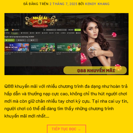
ĐÃ ĐĂNG TRÊN
2 THÁNG 7, 2025
BỞI
KENDY KHANG
Q88 khuyến mãi với nhiều chương trình đa dạng như hoàn trả
hấp dẫn và thưởng nạp cực cao, không chỉ thu hút người chơi
mới mà còn giữ chân nhiều tay chơi kỳ cựu. Tại nha cai uy tin,
người chơi có thể dễ dàng tìm thấy những chương trình
khuyến mãi mới nhất…
TIẾP TỤC ĐỌC
→